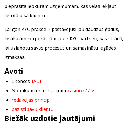
pieprasīta jebkuram uzņēmumam, kas vēlas iekļaut
lietotāju kā klientu.
Lai gan KYC prakse ir pastāvējusi jau daudzus gadus,
lielākajām korporācijām jau ir KYC partneri, kas strādā,
lai uzlabotu savus procesus un samazinātu iegādes
izmaksas.
Avoti
Licences:
IAUI
Noteikumi un nosacijumi:
casino777.lv
redakcijas principi
pazīsti savu klientu
Biežāk uzdotie jautājumi