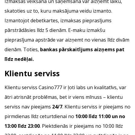
Izmaksas veikšana un saņemšana var aizņemt laiku,
skatoties uz to, kuru maksājuma veidu izmanto.
Izmantojot debetkartes, izmaksas pieprasījums
pārstrādāsies līdz 5 dienām. E-maku izmakšu
pieprasījuma apstrāde var aizņemt no vienas līdz divām
dienām. Toties,
bankas pārskaitījums aizņems pat
līdz nedēļai.
Klientu serviss
Klientu serviss Casino777 ir ļoti labs un kvalitatīvs, var
ātri atrisnāt problēmas, bet ir viens mīnuss – klientu
serviss nav pieejams
24/7
. Klientu serviss ir pieejams no
pirmdienas līdz ceturtdienai no
10:00 līdz 11:00 un no
13:00 līdz 23:00
. Piektdienās ir pieejams no 10:00 līdz