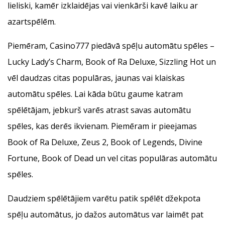
lieliski, kamēr izklaidējas vai vienkārši kavē laiku ar
azartspēlēm.
Piemēram, Casino777 piedāvā spēļu automātu spēles –
Lucky Lady’s Charm, Book of Ra Deluxe, Sizzling Hot un
vēl daudzas citas populāras, jaunas vai klaiskas
automātu spēles. Lai kāda būtu gaume katram
spēlētājam, jebkurš varēs atrast savas automātu
spēles, kas derēs ikvienam. Piemēram ir pieejamas
Book of Ra Deluxe, Zeus 2, Book of Legends, Divine
Fortune, Book of Dead un vel citas populāras automātu
spēles.
Daudziem spēlētājiem varētu patik spēlēt džekpota
spēļu automātus, jo dažos automātus var laimēt pat