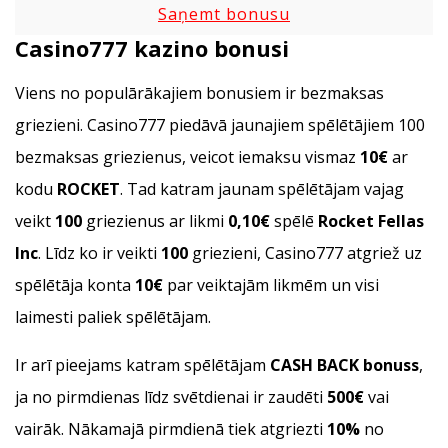
Saņemt bonusu
Casino777 kazino bonusi
Viens no populārākajiem bonusiem ir bezmaksas
griezieni. Casino777 piedāvā jaunajiem spēlētājiem 100
bezmaksas griezienus, veicot iemaksu vismaz
10€
ar
kodu
ROCKET
. Tad katram jaunam spēlētājam vajag
veikt
100
griezienus ar likmi
0,10€
spēlē
Rocket Fellas
Inc
. Līdz ko ir veikti
100
griezieni, Casino777 atgriež uz
spēlētāja konta
10€
par veiktajām likmēm un visi
laimesti paliek spēlētājam.
Ir arī pieejams katram spēlētājam
CASH BACK bonuss
,
ja no pirmdienas līdz svētdienai ir zaudēti
500€
vai
vairāk. Nākamajā pirmdienā tiek atgriezti
10%
no