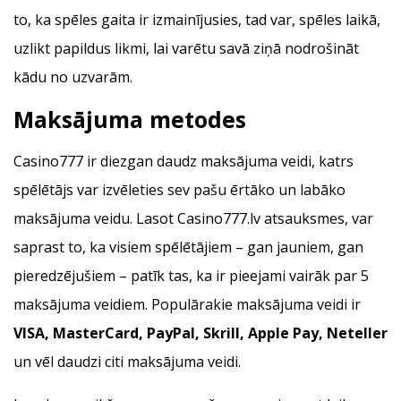
to, ka spēles gaita ir izmainījusies, tad var, spēles laikā,
uzlikt papildus likmi, lai varētu savā ziņā nodrošināt
kādu no uzvarām.
Maksājuma metodes
Casino777 ir diezgan daudz maksājuma veidi, katrs
spēlētājs var izvēleties sev pašu ērtāko un labāko
maksājuma veidu. Lasot Casino777.lv atsauksmes, var
saprast to, ka visiem spēlētājiem – gan jauniem, gan
pieredzējušiem – patīk tas, ka ir pieejami vairāk par 5
maksājuma veidiem. Populārakie maksājuma veidi ir
VISA, MasterCard, PayPal, Skrill, Apple Pay, Neteller
un vēl daudzi citi maksājuma veidi.