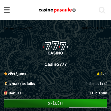
Updated: 21-09-22
Sākums
»
Casino777
Casino777
4.3
Vērtējums
/ 5
Izmaksas laiks
1 dienas laikā
Bonuss
EUR 1000
SPĒLĒT!