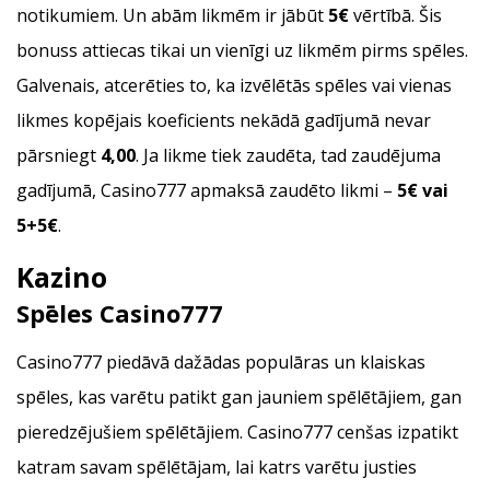
notikumiem. Un abām likmēm ir jābūt
5€
vērtībā. Šis
bonuss attiecas tikai un vienīgi uz likmēm pirms spēles.
Galvenais, atcerēties to, ka izvēlētās spēles vai vienas
likmes kopējais koeficients nekādā gadījumā nevar
pārsniegt
4,00
. Ja likme tiek zaudēta, tad zaudējuma
gadījumā, Casino777 apmaksā zaudēto likmi –
5€ vai
5+5€
.
Kazino
Spēles Casino777
Casino777 piedāvā dažādas populāras un klaiskas
spēles, kas varētu patikt gan jauniem spēlētājiem, gan
pieredzējušiem spēlētājiem. Casino777 cenšas izpatikt
katram savam spēlētājam, lai katrs varētu justies