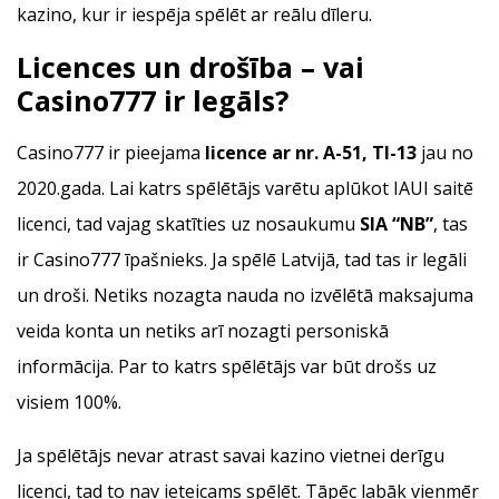
kazino, kur ir iespēja spēlēt ar reālu dīleru.
Licences un drošība – vai
Casino777 ir legāls?
Casino777 ir pieejama
licence ar nr. A-51, TI-13
jau no
2020.gada. Lai katrs spēlētājs varētu aplūkot IAUI saitē
licenci, tad vajag skatīties uz nosaukumu
SIA “NB”
, tas
ir Casino777 īpašnieks. Ja spēlē Latvijā, tad tas ir legāli
un droši. Netiks nozagta nauda no izvēlētā maksajuma
veida konta un netiks arī nozagti personiskā
informācija. Par to katrs spēlētājs var būt drošs uz
visiem 100%.
Ja spēlētājs nevar atrast savai kazino vietnei derīgu
licenci, tad to nav ieteicams spēlēt. Tāpēc labāk vienmēr