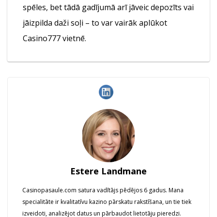
spēles, bet tādā gadījumā arī jāveic depozīts vai
jāizpilda daži soļi – to var vairāk aplūkot
Casino777 vietnē.
Estere Landmane
Casinopasaule.com satura vadītājs pēdējos 6 gadus. Mana
specialitāte ir kvalitatīvu kazino pārskatu rakstīšana, un tie tiek
izveidoti, analizējot datus un pārbaudot lietotāju pieredzi.