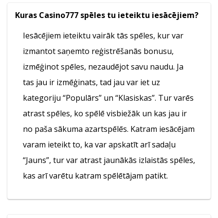
Kuras Casino777 spēles tu ieteiktu iesācējiem?
Iesācējiem ieteiktu vairāk tās spēles, kur var
izmantot saņemto reģistrēšanās bonusu,
izmēģinot spēles, nezaudējot savu naudu. Ja
tas jau ir izmēģinats, tad jau var iet uz
kategoriju “Populārs” un “Klasiskas”. Tur varēs
atrast spēles, ko spēlē visbiežāk un kas jau ir
no paša sākuma azartspēlēs. Katram iesācējam
varam ieteikt to, ka var apskatīt arī sadaļu
“Jauns”, tur var atrast jaunākās izlaistās spēles,
kas arī varētu katram spēlētājam patikt.