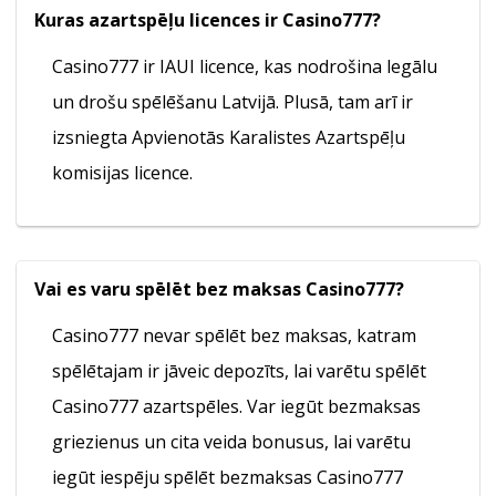
Kuras azartspēļu licences ir Casino777?
Casino777 ir IAUI licence, kas nodrošina legālu
un drošu spēlēšanu Latvijā. Plusā, tam arī ir
izsniegta Apvienotās Karalistes Azartspēļu
komisijas licence.
Vai es varu spēlēt bez maksas Casino777?
Casino777 nevar spēlēt bez maksas, katram
spēlētajam ir jāveic depozīts, lai varētu spēlēt
Casino777 azartspēles. Var iegūt bezmaksas
griezienus un cita veida bonusus, lai varētu
iegūt iespēju spēlēt bezmaksas Casino777