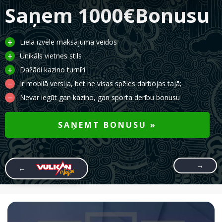
Saņem 1000€
Bonusu
+
Liela izvēle maksājuma veidos
+
Unikāls vietnes stils
+
Dažādi kazino turnīri
−
Ir mobilā versija, bet ne visas spēles darbojas tajā;
−
Nevar iegūt gan kazino, gan sporta derību bonusu
SAŅEMT BONUSU »
→
←