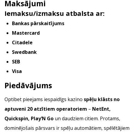
Maksājumi
Iemaksu/izmaksu atbalsta ar:
Bankas pārskaitījums
Mastercard
Citadele
Swedbank
SEB
Visa
Piedāvājums
Optibet pieejams iespaidīgs kazino
spēļu klāsts no
aptuveni 20 atzītiem operatoriem
–
NetEnt,
Quickspin, Play’N Go
un daudziem citiem. Protams,
dominējošais pārsvars ir spēļu automātiem, spēlētājiem