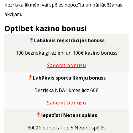
bezriska likmēm vai spēles depozīta un pārlādēšanas
akcijām.
Optibet kazino bonusi
Labākais reģistrācijas bonuss
100 bezriska griezieni un 100€ kazino bonuss
Saņemt bonusu
Labākais sporta likmju bonuss
Bezriska NBA likmes līdz 60€
Saņemt bonusu
Iepazīsti Netent spēles
3000€ bonuss Top 5 Netent spēlēs