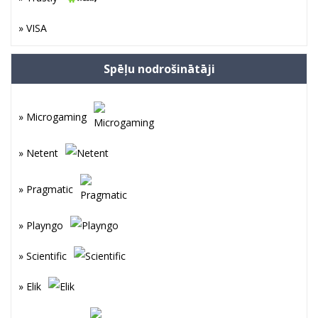
» VISA
Spēļu nodrošinātāji
» Microgaming
» Netent
» Pragmatic
» Playngo
» Scientific
» Elik