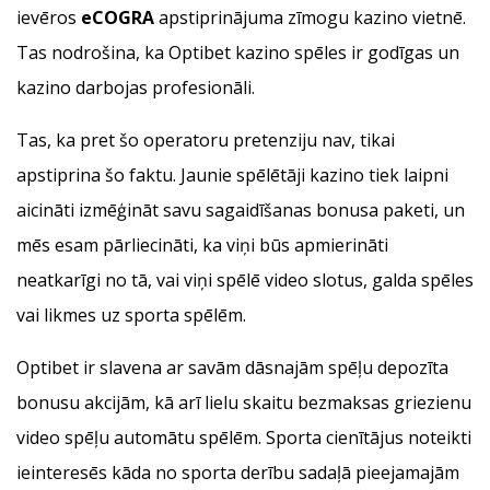
ievēros
eCOGRA
apstiprinājuma zīmogu kazino vietnē.
Tas nodrošina, ka Optibet kazino spēles ir godīgas un
kazino darbojas profesionāli.
Tas, ka pret šo operatoru pretenziju nav, tikai
apstiprina šo faktu. Jaunie spēlētāji kazino tiek laipni
aicināti izmēģināt savu sagaidīšanas bonusa paketi, un
mēs esam pārliecināti, ka viņi būs apmierināti
neatkarīgi no tā, vai viņi spēlē video slotus, galda spēles
vai likmes uz sporta spēlēm.
Optibet ir slavena ar savām dāsnajām spēļu depozīta
bonusu akcijām, kā arī lielu skaitu bezmaksas griezienu
video spēļu automātu spēlēm. Sporta cienītājus noteikti
ieinteresēs kāda no sporta derību sadaļā pieejamajām