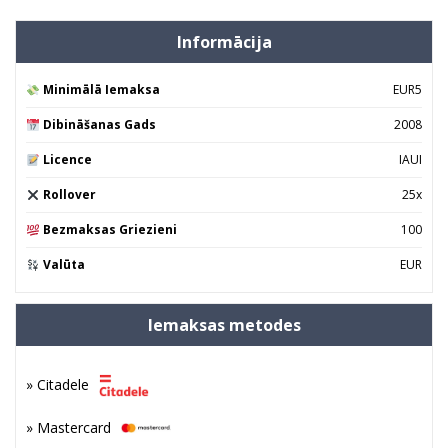
Informācija
Minimālā Iemaksa
EUR5
Dibināšanas Gads
2008
Licence
IAUI
Rollover
25x
Bezmaksas Griezieni
100
Valūta
EUR
Iemaksas metodes
» Citadele
» Mastercard