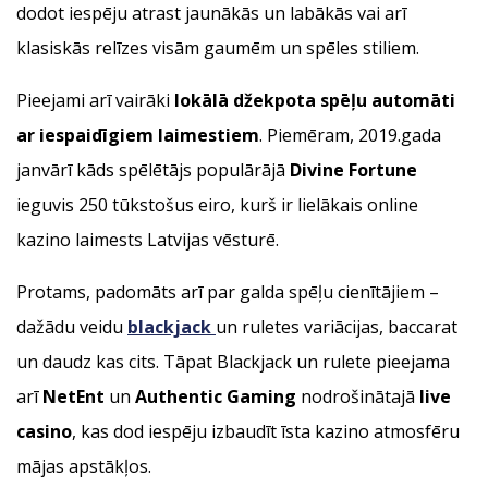
dodot iespēju atrast jaunākās un labākās vai arī
klasiskās relīzes visām gaumēm un spēles stiliem.
Pieejami arī vairāki
lokālā džekpota spēļu automāti
ar iespaidīgiem laimestiem
. Piemēram, 2019.gada
janvārī kāds spēlētājs populārājā
Divine Fortune
ieguvis 250 tūkstošus eiro, kurš ir lielākais online
kazino laimests Latvijas vēsturē.
Protams, padomāts arī par galda spēļu cienītājiem –
dažādu veidu
blackjack
un ruletes variācijas, baccarat
un daudz kas cits. Tāpat Blackjack un rulete pieejama
arī
NetEnt
un
Authentic Gaming
nodrošinātajā
live
casino
, kas dod iespēju izbaudīt īsta kazino atmosfēru
mājas apstākļos.