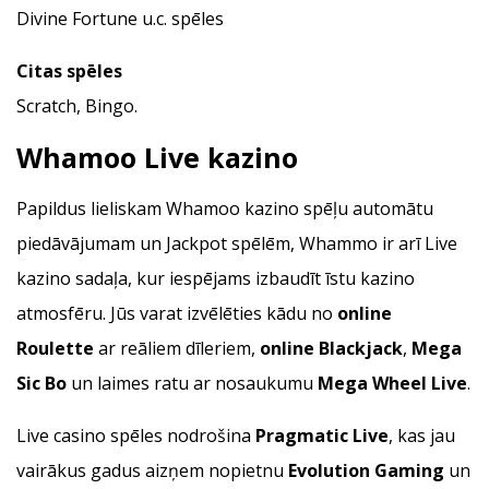
Divine Fortune u.c. spēles
Citas spēles
Scratch, Bingo.
Whamoo Live kazino
Papildus lieliskam Whamoo kazino spēļu automātu
piedāvājumam un Jackpot spēlēm, Whammo ir arī Live
kazino sadaļa, kur iespējams izbaudīt īstu kazino
atmosfēru. Jūs varat izvēlēties kādu no
online
Roulette
ar reāliem dīleriem,
online Blackjack
,
Mega
Sic Bo
un laimes ratu ar nosaukumu
Mega Wheel Live
.
Live casino spēles nodrošina
Pragmatic Live
, kas jau
vairākus gadus aizņem nopietnu
Evolution Gaming
un