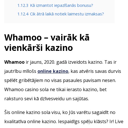
1.12.3
Kā izmantot iepazīšanās bonusu?
1.12.4
Cik ātrā laikā notiek laimestu izmaksas?
Whamoo – vairāk kā
vienkārši kazino
Whamoo
ir jauns, 2020. gadā izveidots kazino. Tas ir
jautrību mīlošs
online kazino
, kas atvēris savas durvis
spēlēt gribētājiem no visas pasaules pavisam nesen.
Whamoo casino sola ne tikai ierasto kazino, bet
raksturo sevi kā dzīvesveidu un sajūtas.
Šis online kazino sola visu, ko Jūs varētu sagaidīt no
kvalitatīva online kazino. Iespaidīgs spēļu klāsts? Ir! Live