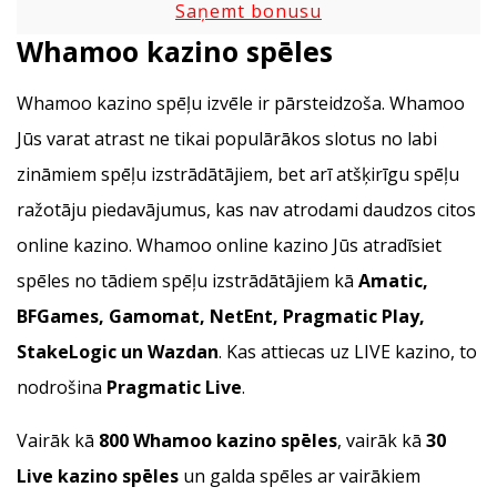
Saņemt bonusu
Whamoo kazino spēles
Whamoo kazino spēļu izvēle ir pārsteidzoša. Whamoo
Jūs varat atrast ne tikai populārākos slotus no labi
zināmiem spēļu izstrādātājiem, bet arī atšķirīgu spēļu
ražotāju piedavājumus, kas nav atrodami daudzos citos
online kazino. Whamoo online kazino Jūs atradīsiet
spēles no tādiem spēļu izstrādātājiem kā
Amatic,
BFGames, Gamomat, NetEnt, Pragmatic Play,
StakeLogic un Wazdan
. Kas attiecas uz LIVE kazino, to
nodrošina
Pragmatic Live
.
Vairāk kā
800
Whamoo kazino spēles
, vairāk kā
30
Live kazino spēles
un galda spēles ar vairākiem