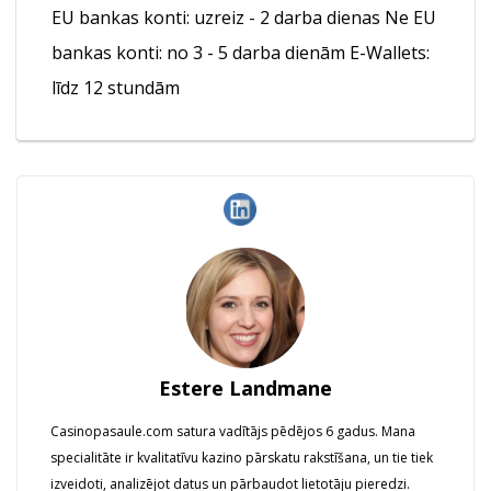
EU bankas konti: uzreiz - 2 darba dienas Ne EU
bankas konti: no 3 - 5 darba dienām E-Wallets:
līdz 12 stundām
Estere Landmane
Casinopasaule.com satura vadītājs pēdējos 6 gadus. Mana
specialitāte ir kvalitatīvu kazino pārskatu rakstīšana, un tie tiek
izveidoti, analizējot datus un pārbaudot lietotāju pieredzi.