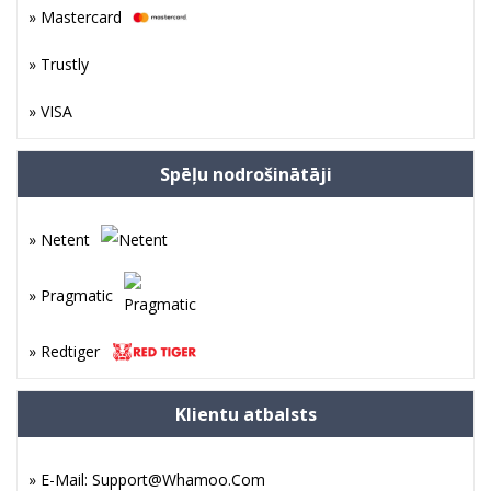
» Mastercard
» Trustly
» VISA
Spēļu nodrošinātāji
» Netent
» Pragmatic
» Redtiger
Klientu atbalsts
» E-Mail: Support@whamoo.com