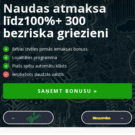
Naudas atmaksa
līdz
100%
+ 300
bezriska griezieni
+
Brīvas izvēles pirmās iemaksas bonuss
+
Lojalitātes programma
+
Plašs spēļu automātu klāsts
−
Ierobežots daudzās valstīs
SAŅEMT BONUSU »
←
→