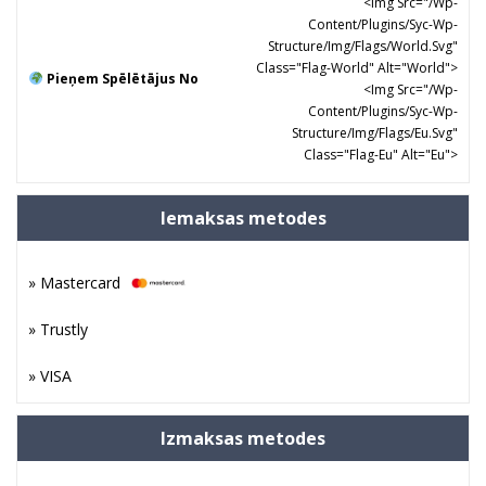
<img Src="/wp-
Content/plugins/syc-Wp-
Structure/img/flags/world.svg"
Class="flag-World" Alt="world">
Pieņem Spēlētājus No
<img Src="/wp-
Content/plugins/syc-Wp-
Structure/img/flags/eu.svg"
Class="flag-Eu" Alt="eu">
Iemaksas metodes
» Mastercard
» Trustly
» VISA
Izmaksas metodes