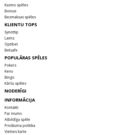
Kazino spēles
Bonusi
Bezmaksas spēles
KLIENTU TOPS
Synottip
Laimz
Optibet
Betsafe
POPULĀRAS SPĒLES
Pokers
Keno
Bingo
Kāršu spēles
NODERĪGI
INFORMĀCIJA
Kontakti
Par mums
Atbildīga spēle
Privātuma politika
Vietnes karte