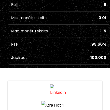
Ruļļi
5
Min. monētu skaits
0.01
Max. monētu skaits
5
RTP
95.66%
Jackpot
100.000