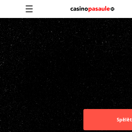
Spēlēt