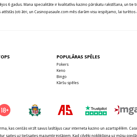
s 6 gadus. Mana specialitāte ir kvalitatīvu kazino pārskatu rakstīšana, un tie ti
s attīstās ļoti ātri, un Casinopasaule.com mēs darām visu iespējamo, lai turētos 
TOPS
POPULĀRAS SPĒLES
Pokers
Keno
Bingo
Kāršu spēles
rma, kas cenšās virzīt savus lasītājus caur interneta kazino un azartspēlēm. Ca
tur saites uz tiešsaites mazumtirgotājiem. Kad cilvēki noklikšķina uz mūsu pi