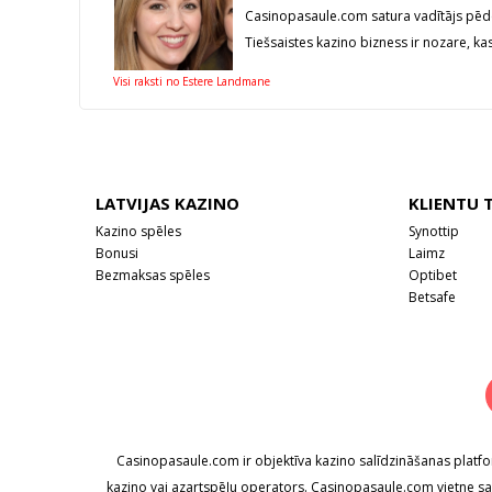
Casinopasaule.com satura vadītājs pēdējo
Tiešsaistes kazino bizness ir nozare, ka
Visi raksti no Estere Landmane
LATVIJAS KAZINO
KLIENTU 
Kazino spēles
Synottip
Bonusi
Laimz
Bezmaksas spēles
Optibet
Betsafe
Casinopasaule.com ir objektīva kazino salīdzināšanas platfo
kazino vai azartspēļu operators. Casinopasaule.com vietne sa