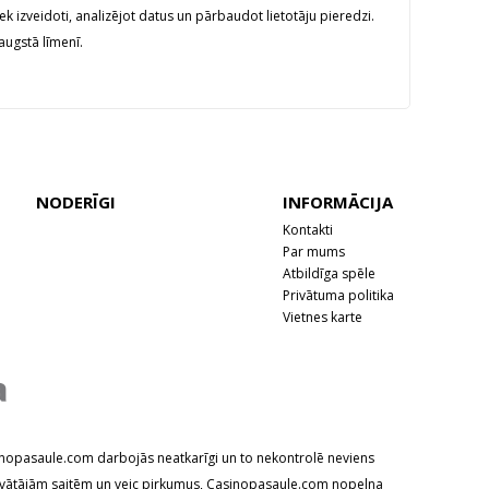
ek izveidoti, analizējot datus un pārbaudot lietotāju pieredzi.
augstā līmenī.
NODERĪGI
INFORMĀCIJA
Kontakti
Par mums
Atbildīga spēle
Privātuma politika
Vietnes karte
sinopasaule.com darbojās neatkarīgi un to nekontrolē neviens
edāvātājām saitēm un veic pirkumus, Casinopasaule.com nopelna