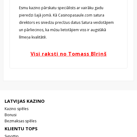
Esmu kazino pārskatu speciālists ar vairāku gadu
pieredzi šajā jomā. Kā Casinopasaule.com satura
direktors es sniedzu precīzus datus Satura veidotājiem
un pārliecinos, ka mūsu lietotājiem viss ir augstākā
līmeņa kvalitātē.
Visi raksti no Tomass Bīriņš
LATVIJAS KAZINO
Kazino spēles
Bonusi
Bezmaksas spēles
KLIENTU TOPS
Synottip