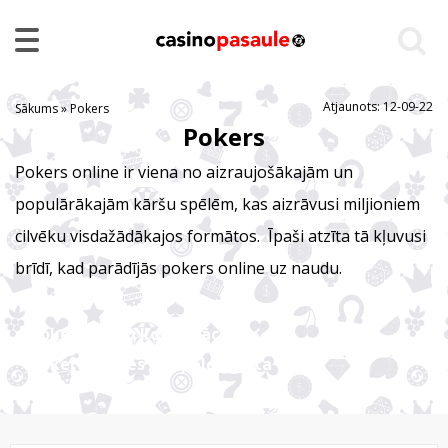
Atjaunots: 12-09-22
Sākums
»
Pokers
Pokers
Pokers online ir viena no aizraujošākajām un
populārākajām kāršu spēlēm, kas aizrāvusi miljioniem
cilvēku visdažādākajos formātos. Īpaši atzīta tā kļuvusi
brīdī, kad parādījās pokers online uz naudu.
Pokera kāršu kombinācijas
Pokera likmes un spēles gaita