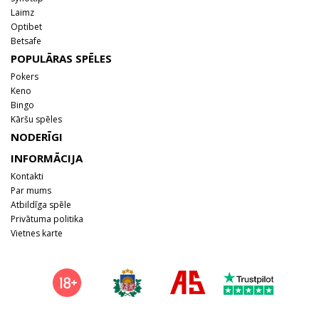
Laimz
Optibet
Betsafe
POPULĀRAS SPĒLES
Pokers
Keno
Bingo
Kāršu spēles
NODERĪGI
INFORMĀCIJA
Kontakti
Par mums
Atbildīga spēle
Privātuma politika
Vietnes karte