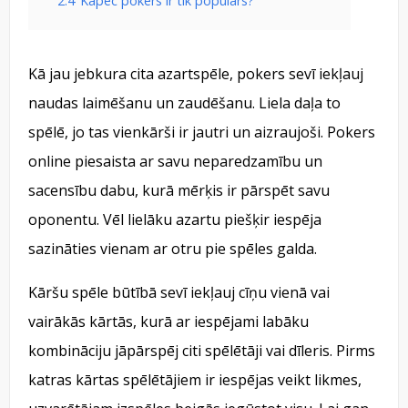
2.4
Kāpēc pokers ir tik populārs?
Kā jau jebkura cita azartspēle, pokers sevī iekļauj
naudas laimēšanu un zaudēšanu. Liela daļa to
spēlē, jo tas vienkārši ir jautri un aizraujoši. Pokers
online piesaista ar savu neparedzamību un
sacensību dabu, kurā mērķis ir pārspēt savu
oponentu. Vēl lielāku azartu piešķir iespēja
sazināties vienam ar otru pie spēles galda.
Kāršu spēle būtībā sevī iekļauj cīņu vienā vai
vairākās kārtās, kurā ar iespējami labāku
kombināciju jāpārspēj citi spēlētāji vai dīleris. Pirms
katras kārtas spēlētājiem ir iespējas veikt likmes,