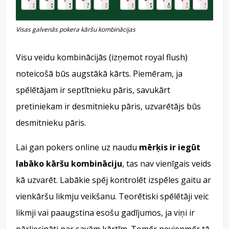
Visas galvenās pokera kāršu kombinācijas
Visu veidu kombinācijās (izņemot royal flush)
noteicošā būs augstākā kārts. Piemēram, ja
spēlētājam ir septītnieku pāris, savukārt
pretiniekam ir desmitnieku pāris, uzvarētājs būs
desmitnieku pāris.
Lai gan pokers online uz naudu
mērķis ir iegūt
labāko kāršu kombināciju
, tas nav vienīgais veids
kā uzvarēt. Labākie spēj kontrolēt izspēles gaitu ar
vienkāršu likmju veikšanu. Teorētiski spēlētāji veic
likmji vai paaugstina esošu gadījumos, ja viņi ir
pārliecināti par savām kārtīm. Tomēr nevienmēr tā