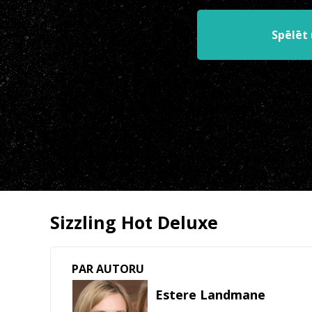
Spēlēt
Sizzling Hot Deluxe
PAR AUTORU
Estere Landmane