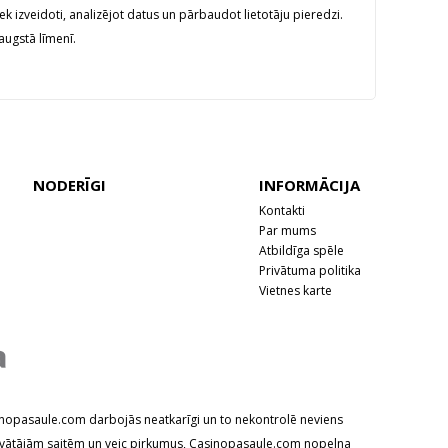
ek izveidoti, analizējot datus un pārbaudot lietotāju pieredzi.
augstā līmenī.
NODERĪGI
INFORMĀCIJA
Kontakti
Par mums
Atbildīga spēle
Privātuma politika
Vietnes karte
sinopasaule.com darbojās neatkarīgi un to nekontrolē neviens
edāvātājām saitēm un veic pirkumus, Casinopasaule.com nopelna