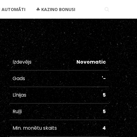
U AUTOMĀTI
☘ KAZINO BONUSI
Izdevējs
Novomatic
Gads
'-
Līnijas
5
Ruļļi
5
Min. monētu skaits
4