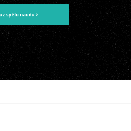
 uz spēļu naudu