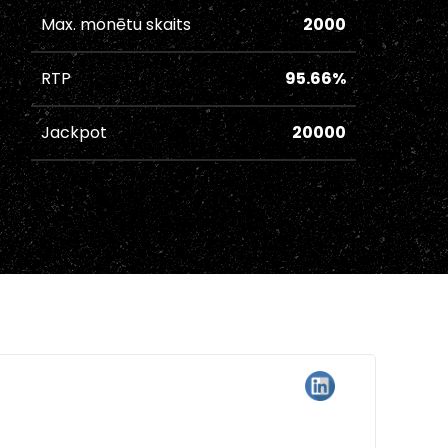
Max. monētu skaits
2000
RTP
95.66%
Jackpot
20000