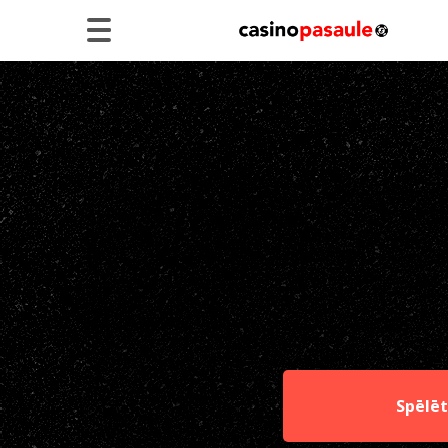
Spēlēt