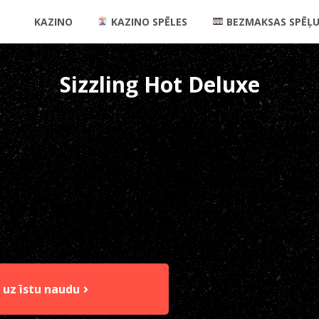
KAZINO
KAZINO SPĒLES
BEZMAKSAS SPĒĻ
Sizzling Hot Deluxe
 uz īstu naudu