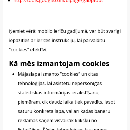
http://tools.google.com/dlpage/gaoptout
Ņemiet vērā: mobilo ierīču gadījumā, var būt svarīgi
iepazīties ar ierīces instrukciju, lai pārvaldītu
“cookies” efektīvi.
Kā mēs izmantojam cookies
Mājaslapa izmanto “cookies” un citas
tehnoloģijas, lai asistētu nepersonīgas
statistiskas informācijas ierakstīšanu,
piemēram, cik daudz laika tiek pavadīts, lasot
saturu konkrētā lapā, vai arī kādas baneru
reklāmas saņem visvairāk klikšķu no
lietotājiem. Šādas tehnoloģijas ļauj mums