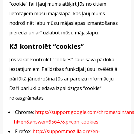
“cookie” faili ļauj mums atšķirt Jūs no citiem
lietotājiem mūsu mājaslapā, kas ļauj mums
nodrošināt labu mūsu mājaslapas izmantošanas
pieredzi un arī uzlabot mūsu mājaslapu.
Kā kontrolēt “cookies”
Jūs varat kontrolēt “cookies” caur sava pārlūka
iestatījumiem. Palīdzības funkcijai Jūsu izvēlētājā
pārlūkā jānodrošina Jūs ar pareizu informāciju.
Daži pārlūki piedāvā izpalīdzīgas “cookie”
rokasgrāmatas:
Chrome:
https://support.google.com/chrome/bin/an
hl=en&answer=95647&p=cpn_cookies
Firefox:
http://support.mozilla.org/en-