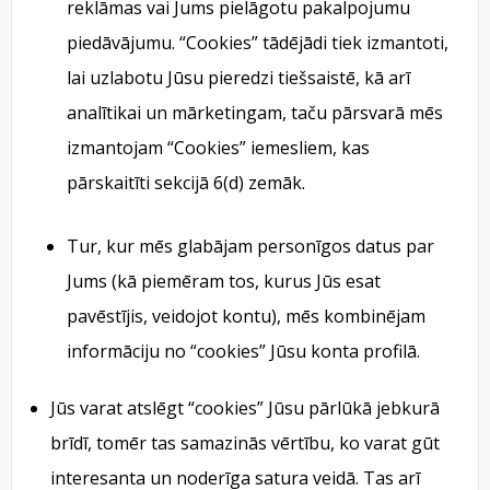
reklāmas vai Jums pielāgotu pakalpojumu
piedāvājumu. “Cookies” tādējādi tiek izmantoti,
lai uzlabotu Jūsu pieredzi tiešsaistē, kā arī
analītikai un mārketingam, taču pārsvarā mēs
izmantojam “Cookies” iemesliem, kas
pārskaitīti sekcijā 6(d) zemāk.
Tur, kur mēs glabājam personīgos datus par
Jums (kā piemēram tos, kurus Jūs esat
pavēstījis, veidojot kontu), mēs kombinējam
informāciju no “cookies” Jūsu konta profilā.
Jūs varat atslēgt “cookies” Jūsu pārlūkā jebkurā
brīdī, tomēr tas samazinās vērtību, ko varat gūt
interesanta un noderīga satura veidā. Tas arī