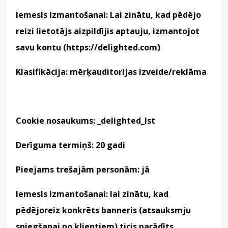
Iemesls izmantošanai: Lai zinātu, kad pēdējo
reizi lietotājs aizpildījis aptauju, izmantojot
savu kontu (
https://delighted.com
)
Klasifikācija: mērķauditorijas izveide/reklāma
Cookie nosaukums: _delighted_lst
Derīguma termiņš: 20 gadi
Pieejams trešajām personām: jā
Iemesls izmantošanai: lai zinātu, kad
pēdējoreiz konkrēts banneris (atsauksmju
sniegšanai no klientiem) ticis parādīts