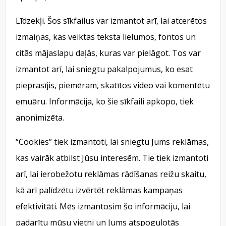
Līdzekļi. Šos sīkfailus var izmantot arī, lai atcerētos
izmaiņas, kas veiktas teksta lielumos, fontos un
citās mājaslapu daļās, kuras var pielāgot. Tos var
izmantot arī, lai sniegtu pakalpojumus, ko esat
pieprasījis, piemēram, skatītos video vai komentētu
emuāru. Informācija, ko šie sīkfaili apkopo, tiek
anonimizēta.
“Cookies” tiek izmantoti, lai sniegtu Jums reklāmas,
kas vairāk atbilst Jūsu interesēm. Tie tiek izmantoti
arī, lai ierobežotu reklāmas rādīšanas reižu skaitu,
kā arī palīdzētu izvērtēt reklāmas kampaņas
efektivitāti. Mēs izmantosim šo informāciju, lai
padarītu mūsu vietni un Jums atspoguļotās