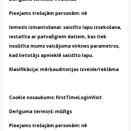
Pieejams trešajām personām: nē
Iemesls izmantošanai: saistīto lapu izsekošana,
iestatīta ar patvaļīgiem datiem, kas tiek
nosūtīta mums vaicājuma virknes parametros,
kad lietotājs apmeklē saistīto lapu.
Klasifikācija: mērķauditorijas izveide/reklāma
Cookie nosaukums: firstTimeLoginVisit
Derīguma termiņš: mūžīgs
Pieejams trešajām personām: nē