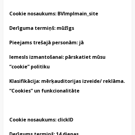
Cookie nosaukums: BVImplmain_site
Derīguma termiņš: mūžīgs
Pieejams trešajā personām: jā
Iemesls izmantošanai: pārskatiet mūsu
“cookie” politiku
Klasifikācija: mērķauditorijas izveide/ reklāma.
“Cookies” un funkcionalitāte
Cookie nosaukums: clickID
Derīgums termiņš: 14 dienas