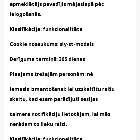
apmeklētājs pavadījis mājaslapā pēc
ielogošanās.
Klasifikācija: funkcionalitāte
Cookie nosaukums: sly-st-modals
Derīguma termiņš: 365 dienas
Pieejams trešajām personām: nē
Iemesls izmantošanai: lai uzskaitītu reižu
skaitu, kad esam parādījuši sesijas
taimera notifikāciju lietotājam, lai mēs
nerādam to lieku reizi.
Klasifikācija: funkcionalitāte